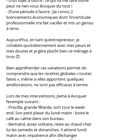
- D’un sujet à l’autre : ce qui va me faire vibrer
peut ne rien vous évoquer du tout !
- D’une période à l’autre : J’ai connu 2
licenciements économiques dont l’incertitude
professionnelle m’a fait vaciller et mis un genou
à terre.
Aujourd’hui, en tant qu’entrepreneur, je
cohabite quotidiennement avec mes peurs et
mes doutes et je gère plutôt bien ce ménage à
trois 🙃
Bien appréhender ces variations permet de
comprendre que les recettes globales « toutes
faites », même si elles apportent quelques
améliorations, ne sont pas efficaces à terme.
Lors de mes interventions, j’aime à évoquer
l’exemple suivant :
- Priscilla, grande fêtarde, sort tout le week-
end. Son petit plaisir du lundi matin : boire le
café au calme dans son bureau.
- Bertrand, assez solitaire, reste au chaud chez
lui les samedis et dimanches. Il attend lundi
matin avec impatience afin d’échanger