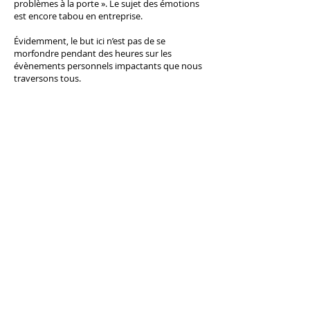
problèmes à la porte ». Le sujet des émotions
est encore tabou en entreprise.
Évidemment, le but ici n’est pas de se
morfondre pendant des heures sur les
évènements personnels impactants que nous
traversons tous.
En revanche, il est crucial d’être capable
d’identifier que ce matin, je me sens inspirée
ou tétanisé par ce nouveau challenge
professionnel. Cela, vous en conviendrez,
changera totalement la vision avec laquelle je
vais vivre cette journée.
Nous en revenons donc au fait d’accepter
d’être humain, et d’accepter de vivre des
émotions en permanence !
Bien se connaître permet de mieux interagir
avec les autres. Pour ce faire, il est important
d’identifier :
✅ Mes envies
✅ Mes besoins
✅ Mes peurs