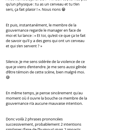
qu’un physique : tu as un cerveau et tu t’en
sers, ça fait plaisir ! ». Nous rions 😁
Et puis, instantanément, le membre de la
gouvernance regarde le manager en face de
moi et lui lance : « Et toi, qu’est-ce que ça te fait
de savoir qu’il y a des gens qui ont un cerveau
et qui s’en servent ? »
Silence. Je me sens sidérée de la violence de ce
que je viens d’entendre. Je me sens aussi gênée
d’être témoin de cette scène, bien malgré moi.
😅
En même temps, je pense sincèrement qu'au
moment où il ouvre la bouche ce membre de la
gouvernance n’a aucune mauvaise intention.
Donc voilà 2 phrases prononcées
successivement, probablement 2 intentions
similaires (faire de l’humour) mais 2 impacts