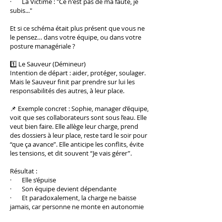
· La Victime : "Ce n'est pas de ma faute, je
subis..."
Et si ce schéma était plus présent que vous ne
le pensez… dans votre équipe, ou dans votre
posture managériale ?
1️⃣ Le Sauveur (Démineur)
Intention de départ : aider, protéger, soulager.
Mais le Sauveur finit par prendre sur lui les
responsabilités des autres, à leur place.
📌 Exemple concret : Sophie, manager d’équipe,
voit que ses collaborateurs sont sous l’eau. Elle
veut bien faire. Elle allège leur charge, prend
des dossiers à leur place, reste tard le soir pour
“que ça avance”. Elle anticipe les conflits, évite
les tensions, et dit souvent “Je vais gérer”.
Résultat :
· Elle s’épuise
· Son équipe devient dépendante
· Et paradoxalement, la charge ne baisse
jamais, car personne ne monte en autonomie