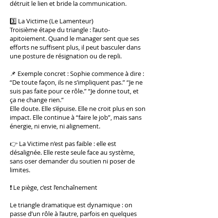
détruit le lien et bride la communication.
3️⃣ La Victime (Le Lamenteur)
Troisième étape du triangle : l’auto-
apitoiement. Quand le manager sent que ses
efforts ne suffisent plus, il peut basculer dans
une posture de résignation ou de repli.
📌 Exemple concret : Sophie commence à dire :
“De toute façon, ils ne s’impliquent pas.” “Je ne
suis pas faite pour ce rôle.” “Je donne tout, et
ça ne change rien.”
Elle doute. Elle s’épuise. Elle ne croit plus en son
impact. Elle continue à “faire le job”, mais sans
énergie, ni envie, ni alignement.
👉 La Victime n’est pas faible : elle est
désalignée. Elle reste seule face au système,
sans oser demander du soutien ni poser de
limites.
❗ Le piège, c’est l’enchaînement
Le triangle dramatique est dynamique : on
passe d’un rôle à l’autre, parfois en quelques