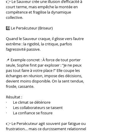
👉 Le Sauveur crée une illusion d’efficacité à
court terme, mais empêche la montée en
compétence et fragilise la dynamique
collective.
2️⃣ Le Persécuteur (Briseur)
Quand le Sauveur craque, il glisse vers l’autre
extrême : la rigidité, la critique, parfois
l’agressivité passive.
📌 Exemple concret : À force de tout porter
seule, Sophie finit par exploser : “Je ne peux
pas tout faire à votre place !” Elle coupe les
échanges en réunion, impose des décisions,
devient moins disponible. On la sent tendue,
froide, cassante.
Résultat :
· Le climat se détériore
· Les collaborateurs se taisent
· La confiance se fissure
👉 Le Persécuteur agit souvent par fatigue ou
frustration… mais ce durcissement relationnel