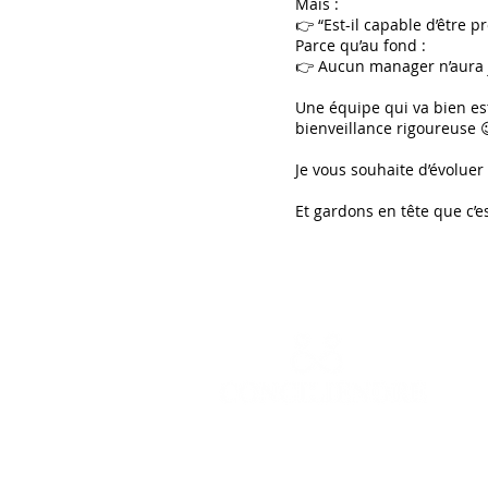
Mais :
👉 “Est-il capable d’être
Parce qu’au fond :
👉 Aucun manager n’aura j
Une équipe qui va bien es
bienveillance rigoureuse 
Je vous souhaite d’évolue
Et gardons en tête que c’
Site réalisé en août 2020 · Dernièr