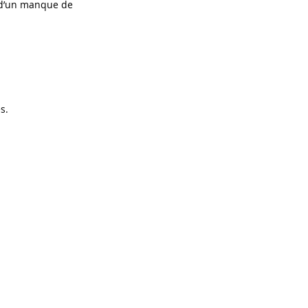
 d’un manque de
s.