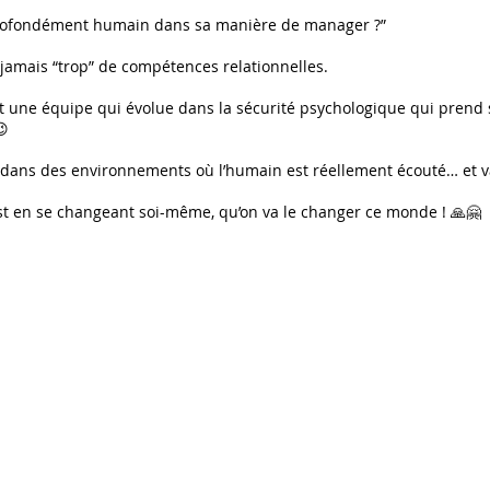
 profondément humain dans sa manière de manager ?”
amais “trop” de compétences relationnelles.
t une équipe qui évolue dans la sécurité psychologique qui prend 
😉
r dans des environnements où l’humain est réellement écouté… et va
est en se changeant soi-même, qu’on va le changer ce monde ! 🙏🤗
Contact
Partenaires
RGPD & Cookies
e mise à jour le 26/12/2025