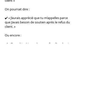
client »
On pourrait dire :
✔️ « J’aurais apprécié que tu m’appelles parce
que j’avais besoin de soutien après le refus du
client. »
Ou encore :
✔️ « Quand je n’ai pas de nouvelles d’un dossier,
ça me met dans l’incertitude. »
Ici, il n’y a plus d’attaque mais juste un fait, un
ressenti, une attente… Et surtout, une
opportunité de réponse 😌
Un enjeu managérial clé
Pour un manager, c’est un sujet central. Parce
que la communication donne le ton de
l’équipe.
Un manager qui communique de manière
floue ou indirecte, installe un climat