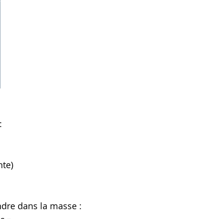
:
nte)
ondre dans la masse :