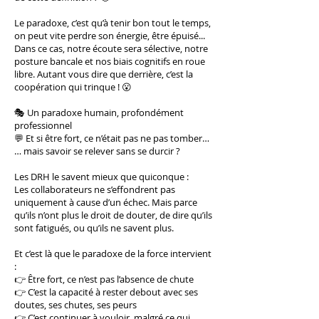
Le paradoxe, c’est qu’à tenir bon tout le temps,
on peut vite perdre son énergie, être épuisé...
Dans ce cas, notre écoute sera sélective, notre
posture bancale et nos biais cognitifs en roue
libre. Autant vous dire que derrière, c’est la
coopération qui trinque ! 😮
🎭 Un paradoxe humain, profondément
professionnel
💬 Et si être fort, ce n’était pas ne pas tomber…
… mais savoir se relever sans se durcir ?
Les DRH le savent mieux que quiconque :
Les collaborateurs ne s’effondrent pas
uniquement à cause d’un échec. Mais parce
qu’ils n’ont plus le droit de douter, de dire qu’ils
sont fatigués, ou qu’ils ne savent plus.
Et c’est là que le paradoxe de la force intervient
:
👉 Être fort, ce n’est pas l’absence de chute
👉 C’est la capacité à rester debout avec ses
doutes, ses chutes, ses peurs
👉 C’est continuer à vouloir, malgré ce qui