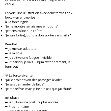
vacille
En voici une illustration avec deux formes de «
force » en entreprise
🔒 La force-rigide
“Je ne montre jamais mes émotions”
“Je tiens coûte que coûte”
“Je suis fort(e), donc je dois porter sans faillir”
Résultat :
➡️ Je me sur-adaptate
➡️ Je m’isole
➡️ Je cultive une fatigue invisible
➡️ Et parfois, je vais jusqu’à l’effondrement, le
burn out
🌱 La force-vivante
“J’ai le droit d’avoir des passages à vide”
“Je sais demander de l’aide”
“Je me relève, mais je ne nie pas que j’ai chuté”
Résultat :
➡️ Je cultive une posture plus ancrée
➡️ Plus humaine