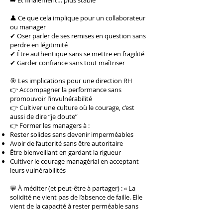
➡️ Et finalement… plus stable
👤 Ce que cela implique pour un collaborateur
ou manager
✔ Oser parler de ses remises en question sans
perdre en légitimité
✔ Être authentique sans se mettre en fragilité
✔ Garder confiance sans tout maîtriser
🎯 Les implications pour une direction RH
👉 Accompagner la performance sans
promouvoir l’invulnérabilité
👉 Cultiver une culture où le courage, c’est
aussi de dire “je doute”
👉 Former les managers à :
Rester solides sans devenir imperméables
Avoir de l’autorité sans être autoritaire
Être bienveillant en gardant la rigueur
Cultiver le courage managérial en acceptant
leurs vulnérabilités
💬 À méditer (et peut-être à partager) : « La
solidité ne vient pas de l’absence de faille. Elle
vient de la capacité à rester perméable sans
s’effondrer »