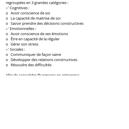
regroupées en 3 grandes catégories :
✅ Cognitives :
o Avoir conscience de soi
o La capacité de maitrise de soi
o Savoir prendre des décisions constructives
✅ Emotionnelles :
o Avoir conscience de ses émotions
o Être en capacité de la réguler
o Gérer son stress
✅ Sociales :
o Communiquer de façon saine
o Développer des relations constructives
o Résoudre des difficultés
Afin de consolider l’harmonie en entreprise,
l’idéal est de dynamiser les formations à la fois
sur les compétences techniques (souvent
obligatoires) mais également sur les
compétences comportementales.
En effet, imaginez l’effet que pourrait avoir un
manager qui est un parfait technicien mais qui
ne sait pas gérer son stress ou communiquer ?
🙄